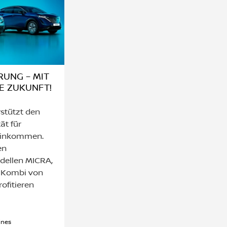
UNG – MIT
IE ZUKUNFT!
stützt den
ät für
 Einkommen.
en
odellen MICRA,
 Kombi von
ofitieren
ines